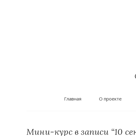
S
k
i
p
t
o
c
o
n
t
e
n
t
Главная
О проекте
Мини-курс в записи “10 с