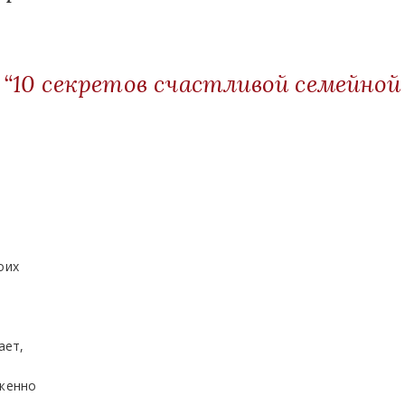
 “10 секретов счастливой семейной
оих
и
ает,
уженно