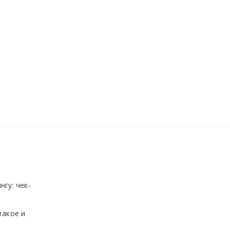
нгу: чек-
такое и