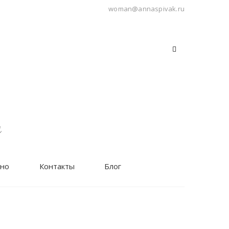
woman@annaspivak.ru
ч
тно
Контакты
Блог